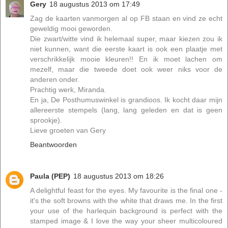
Gery
18 augustus 2013 om 17:49
Zag de kaarten vanmorgen al op FB staan en vind ze echt
geweldig mooi geworden.
Die zwart/witte vind ik helemaal super, maar kiezen zou ik
niet kunnen, want die eerste kaart is ook een plaatje met
verschrikkelijk mooie kleuren!! En ik moet lachen om
mezelf, maar die tweede doet ook weer niks voor de
anderen onder.
Prachtig werk, Miranda.
En ja, De Posthumuswinkel is grandioos. Ik kocht daar mijn
allereerste stempels (lang, lang geleden en dat is geen
sprookje).
Lieve groeten van Gery
Beantwoorden
Paula (PEP)
18 augustus 2013 om 18:26
A delightful feast for the eyes. My favourite is the final one -
it's the soft browns with the white that draws me. In the first
your use of the harlequin background is perfect with the
stamped image & I love the way your sheer multicoloured