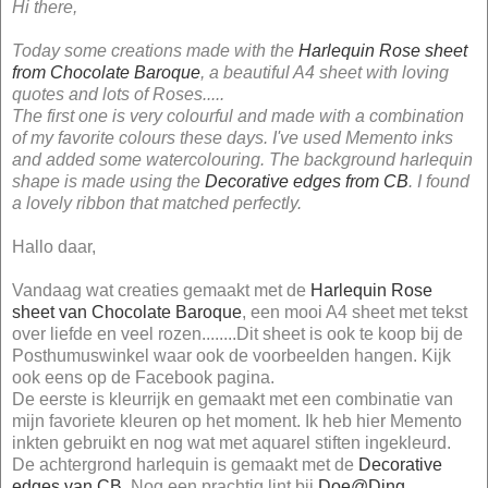
Hi there,
Today some creations made with the
Harlequin Rose sheet
from Chocolate Baroque
, a beautiful A4 sheet with loving
quotes and lots of Roses.....
The first one is very colourful and made with a combination
of my favorite colours these days. I've used Memento inks
and added some watercolouring. The background harlequin
shape is made using the
Decorative edges from CB
. I found
a lovely ribbon that matched perfectly.
Hallo daar,
Vandaag wat creaties gemaakt met de
Harlequin Rose
sheet van Chocolate Baroque
, een mooi A4 sheet met tekst
over liefde en veel rozen........Dit sheet is ook te koop bij de
Posthumuswinkel waar ook de voorbeelden hangen. Kijk
ook eens op de Facebook pagina.
De eerste is kleurrijk en gemaakt met een combinatie van
mijn favoriete kleuren op het moment. Ik heb hier Memento
inkten gebruikt en nog wat met aquarel stiften ingekleurd.
De achtergrond harlequin is gemaakt met de
Decorative
edges van CB
. Nog een prachtig lint bij
Doe@Ding