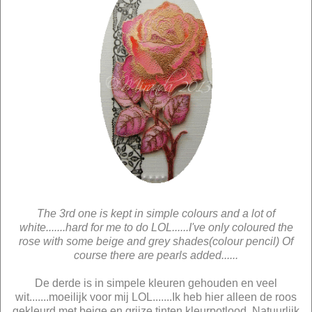
The 3rd one is kept in simple colours and a lot of
white.......hard for me to do LOL......I've only coloured the
rose with some beige and grey shades(colour pencil) Of
course there are pearls added......
De derde is in simpele kleuren gehouden en veel
wit.......moeilijk voor mij LOL.......Ik heb hier alleen de roos
gekleurd met beige en grijze tinten kleurpotlood. Natuurlijk